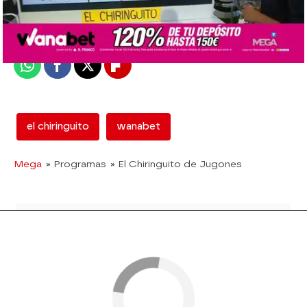
Publicado:
08 de junio de 2018, 17:55
Whatsapp
Facebook
X
Flipboard
el chiringuito
wanabet
Mega
» Programas
» El Chiringuito de Jugones