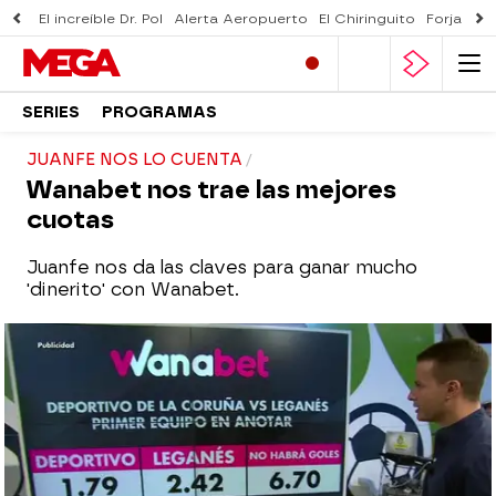
El increíble Dr. Pol
Alerta Aeropuerto
El Chiringuito
Forjado 
SERIES
PROGRAMAS
JUANFE NOS LO CUENTA
Wanabet nos trae las mejores
cuotas
Juanfe nos da las claves para ganar mucho
'dinerito' con Wanabet.
mega