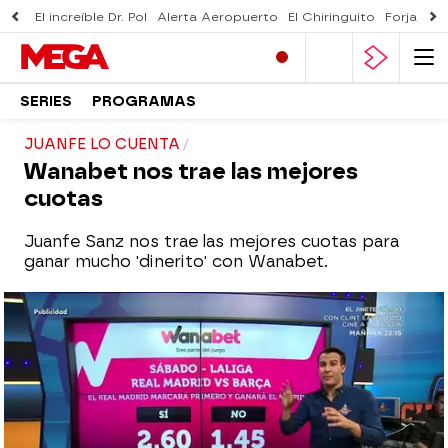
El increíble Dr. Pol
Alerta Aeropuerto
El Chiringuito
Forjado 
SERIES
PROGRAMAS
JUANFE LO CUENTA
Wanabet nos trae las mejores
cuotas
Juanfe Sanz nos trae las mejores cuotas para
ganar mucho 'dinerito' con Wanabet.
mega