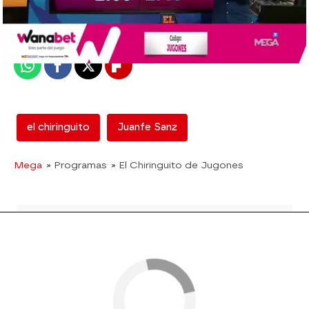
Madrid
Publicado:
22 de diciembre de 2017, 02:47
Whatsapp
Facebook
X
Flipboard
el chiringuito
Juanfe Sanz
Mega
» Programas
» El Chiringuito de Jugones