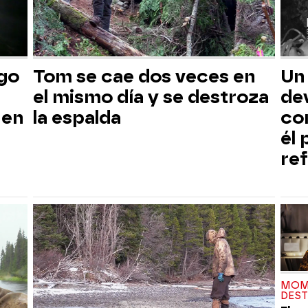
sgo
Tom se cae dos veces en
Un
el mismo día y se destroza
dev
 en
la espalda
co
él
ref
MOM
DES