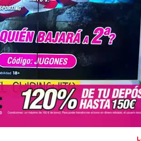
Whatsapp
Facebook
X
Flipboa
L