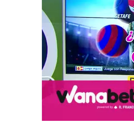
mega
Madrid
Publicado:
08 de junio de 2018, 18:36
el chiringuito
wanabet