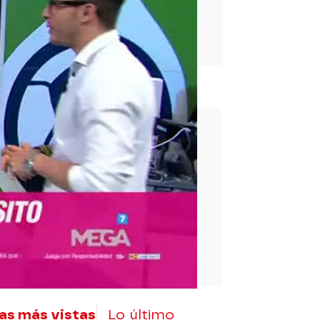
rd
as más vistas
Lo último