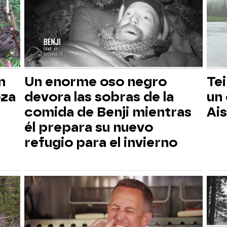
n
Un enorme oso negro
Tei
oza
devora las sobras de la
un
comida de Benji mientras
Ai
él prepara su nuevo
refugio para el invierno