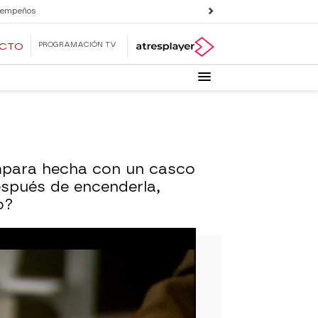
 empeños
PROGRAMACIÓN TV
ECTO
lámpara hecha con un casco
espués de encenderla,
o?