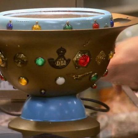
Whatsapp
Facebook
X
Flipboa