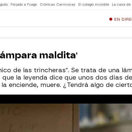
guito
Forjado a Fuego
Crónicas Carnívoras
El colegio invisible
La casa de
EN DIR
 lámpara maldita'
nico de las trincheras". Se trata de una 
el que la leyenda dice que unos dos días d
n la enciende, muere. ¿Tendrá algo de ciert