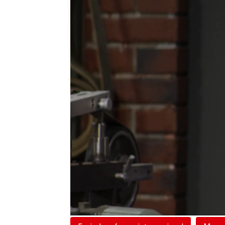
mega
Madrid
Publicado:
23 de junio de 2020, 23:13
Una vez terminado el
cu
llega el momento de som
resistencia y letalidad.
M
golpear los cuchillos c
si superan la prueba o n
Mariano sufre las conse