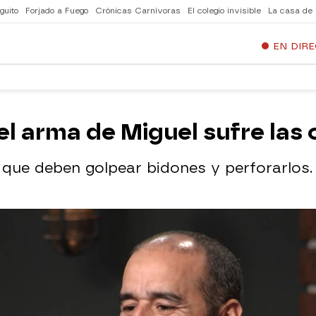
guito
Forjado a Fuego
Crónicas Carnívoras
El colegio invisible
La casa de
EN DIR
 el arma de Miguel sufre la
 que deben golpear bidones y perforarlos. 