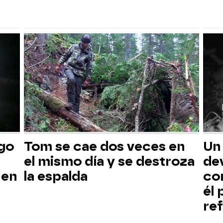
sgo
Tom se cae dos veces en
Un
el mismo día y se destroza
dev
 en
la espalda
co
él
ref