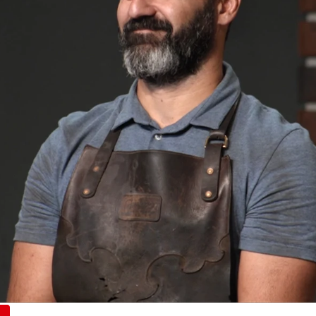
Whatsapp
Facebook
X
Flipboa
chillo de trinchera
que debían elaborar,
eterlo a las diferentes pruebas de
ariano Gugliotta
es el encargado de
ontra unos
bidones de gasolina
para ver
o. Cuando usa el cuchillo de Miguel,
cuencias.