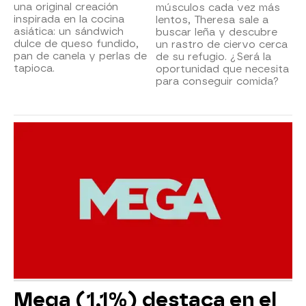
una original creación
músculos cada vez más
inspirada en la cocina
lentos, Theresa sale a
asiática: un sándwich
buscar leña y descubre
dulce de queso fundido,
un rastro de ciervo cerca
pan de canela y perlas de
de su refugio. ¿Será la
tapioca.
oportunidad que necesita
para conseguir comida?
Mega (1,1%) destaca en el