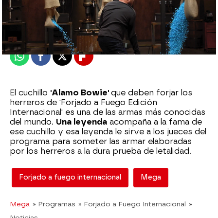
mega
Madrid
Publicado:
07 de julio de 2020, 23:04
Whatsapp
Facebook
X
Flipboard
El cuchillo
'Alamo Bowie'
que deben forjar los
herreros de 'Forjado a Fuego Edición
Internacional' es una de las armas más conocidas
del mundo.
Una leyenda
acompaña a la fama de
ese cuchillo y esa leyenda le sirve a los jueces del
programa para someter las armar elaboradas
por los herreros a la dura prueba de letalidad.
Forjado a fuego internacional
Mega
Mega
» Programas
» Forjado a Fuego Internacional
»
Noticias