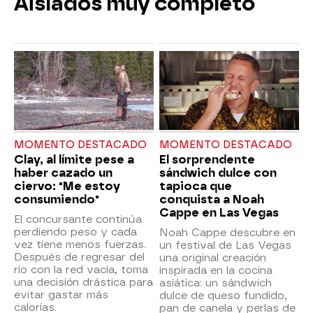
Aislados muy completo
MOMENTO DESTACADO
MOMENTO DESTACADO
Clay, al límite pese a
El sorprendente
haber cazado un
sándwich dulce con
ciervo: "Me estoy
tapioca que
consumiendo"
conquista a Noah
Cappe en Las Vegas
El concursante continúa
perdiendo peso y cada
Noah Cappe descubre en
vez tiene menos fuerzas.
un festival de Las Vegas
Después de regresar del
una original creación
río con la red vacía, toma
inspirada en la cocina
una decisión drástica para
asiática: un sándwich
evitar gastar más
dulce de queso fundido,
calorías.
pan de canela y perlas de