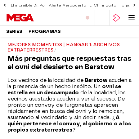
El increíble Dr. Pol
Alerta Aeropuerto
El Chiringuito
Forjado 
SERIES
PROGRAMAS
MEJORES MOMENTOS | HANGAR 1: ARCHIVOS
EXTRATERRESTRES
Más preguntas que respuestas tras
el ovni del desierto en Barstow
Los vecinos de la localidad de
Barstow
acuden a
la presencia de un hecho insólito. Un
ovni se
estrella en un descampado
de la localidad, los
vecinos asustados acuden a ver el suceso. De
pronto un convoy de furgonetas aparecen
rápidamente en busca del ovni y lo remolcan,
asustando al vecindario y sin decir nada. ¿
A
quién pertenece el convoy, al gobierno o a los
propios extraterrestres
?