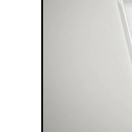
mega
Publicado:
28 de agosto de 2024, 20:04
Aunque no se trataba de
Wagner
ha pasado a la 
de las ventas más caras
año 2.000 se vendió uno
ahora Rick tiene otro ej