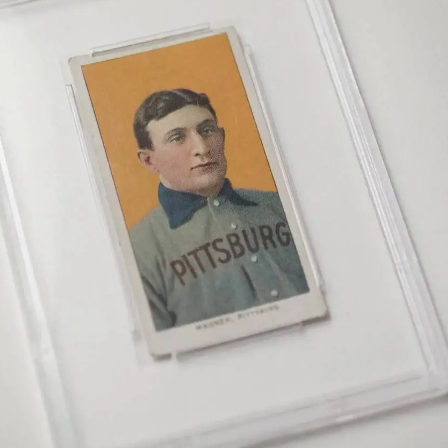
Whatsapp
Facebook
X
Flipboa
 un gran jugador de béisbol,
Honus
historia por ser el protagonista de una
 en el mundo del coleccionismo. En el
 por más de un millón de dólares y
emplar en el mostrador de su tienda.