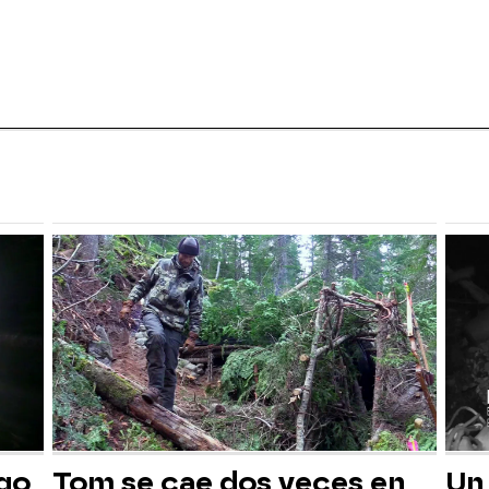
sgo
Tom se cae dos veces en
Un