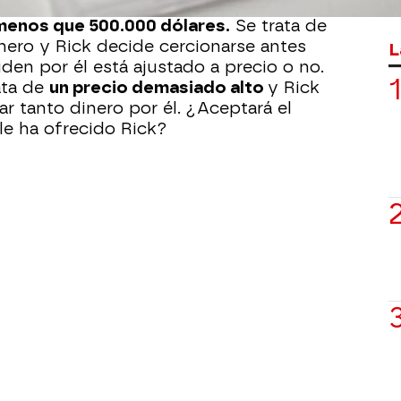
 recibió en herencia y
quiere sacar
 menos que 500.000 dólares.
Se trata de
nero y Rick decide cercionarse antes
L
iden por él está ajustado a precio o no.
ata de
un precio demasiado alto
y Rick
r tanto dinero por él. ¿Aceptará el
le ha ofrecido Rick?