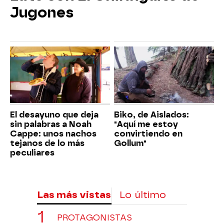
Jugones
El desayuno que deja
Biko, de Aislados:
sin palabras a Noah
"Aquí me estoy
Cappe: unos nachos
convirtiendo en
tejanos de lo más
Gollum"
peculiares
Las más vistas
Lo último
PROTAGONISTAS