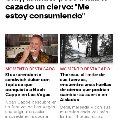
cazado un ciervo: "Me
estoy consumiendo"
MOMENTO DESTACADO
MOMENTO DESTACADO
El sorprendente
Theresa, al límite de
sándwich dulce con
sus fuerzas,
tapioca que
encuentra unas huellas
conquista a Noah
de ciervo que podrían
Cappe en Las Vegas
cambiar su suerte en
Aislados
Noah Cappe descubre en
un festival de Las Vegas
Débil, mareada y con sus
una original creación
músculos cada vez más
inspirada en la cocina
lentos, Theresa sale a