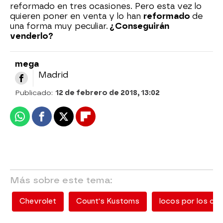
reformado en tres ocasiones. Pero esta vez lo
quieren poner en venta y lo han
reformado
de
una forma muy peculiar.
¿Conseguirán
venderlo?
mega
Madrid
Publicado:
12 de febrero de 2018, 13:02
Whatsapp
Facebook
X
Flipboard
Más sobre este tema:
Chevrolet
Count's Kustoms
locos por los co