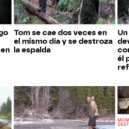
sgo
Tom se cae dos veces en
Un
el mismo día y se destroza
dev
 en
la espalda
co
él
ref
MOM
DES