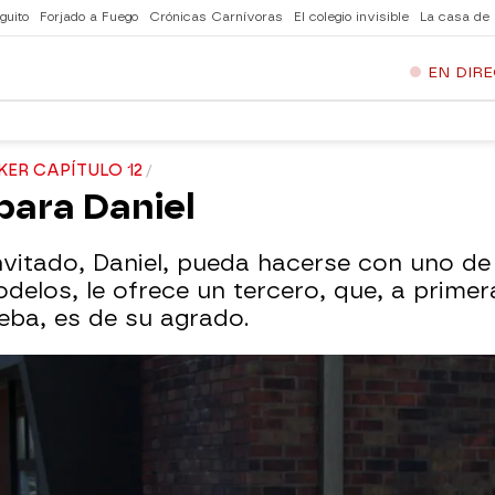
guito
Forjado a Fuego
Crónicas Carnívoras
El colegio invisible
La casa de
EN DIR
R CAPÍTULO 12
para Daniel
vitado, Daniel, pueda hacerse con uno de 
delos, le ofrece un tercero, que, a primer
eba, es de su agrado.