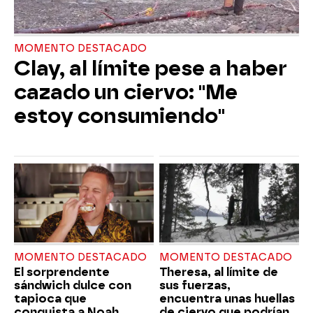
MOMENTO DESTACADO
Clay, al límite pese a haber
cazado un ciervo: "Me
estoy consumiendo"
MOMENTO DESTACADO
MOMENTO DESTACADO
El sorprendente
Theresa, al límite de
sándwich dulce con
sus fuerzas,
tapioca que
encuentra unas huellas
conquista a Noah
de ciervo que podrían