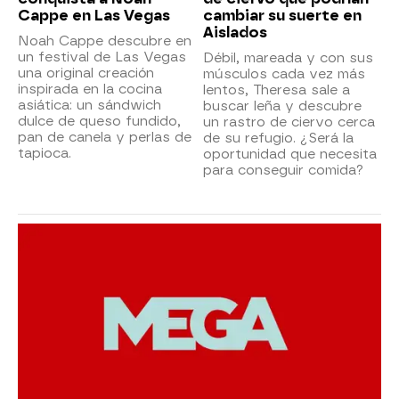
Cappe en Las Vegas
cambiar su suerte en
Aislados
Noah Cappe descubre en
un festival de Las Vegas
Débil, mareada y con sus
una original creación
músculos cada vez más
inspirada en la cocina
lentos, Theresa sale a
asiática: un sándwich
buscar leña y descubre
dulce de queso fundido,
un rastro de ciervo cerca
pan de canela y perlas de
de su refugio. ¿Será la
tapioca.
oportunidad que necesita
para conseguir comida?