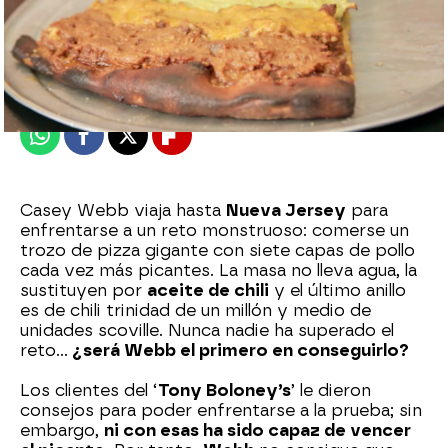
mega
Publicado:
02 de agosto de 2023, 22:33
Whatsapp
Facebook
X
Flipboard
Casey Webb viaja hasta
Nueva Jersey
para
enfrentarse a un reto monstruoso: comerse un
trozo de pizza gigante con siete capas de pollo
cada vez más picantes. La masa no lleva agua, la
sustituyen por
aceite de chili
y el último anillo
es de chili trinidad de un millón y medio de
unidades scoville. Nunca nadie ha superado el
reto...
¿será Webb el primero en conseguirlo?
Los clientes del ‘
Tony Boloney’s
’ le dieron
consejos para poder enfrentarse a la prueba; sin
embargo,
ni con esas ha sido capaz de vencer