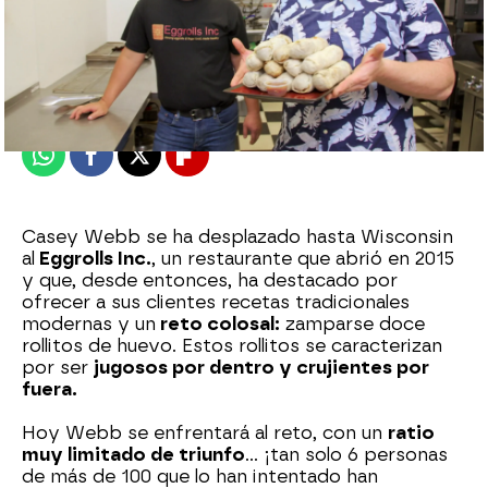
mega
Publicado:
14 de agosto de 2023, 22:03
Whatsapp
Facebook
X
Flipboard
Casey Webb se ha desplazado hasta Wisconsin
al
Eggrolls Inc.
, un restaurante que abrió en 2015
y que, desde entonces, ha destacado por
ofrecer a sus clientes recetas tradicionales
modernas y un
reto colosal:
zamparse doce
rollitos de huevo. Estos rollitos se caracterizan
por ser
jugosos por dentro y crujientes por
fuera.
Hoy Webb se enfrentará al reto, con un
ratio
muy limitado de triunfo
... ¡tan solo 6 personas
de más de 100 que lo han intentado han