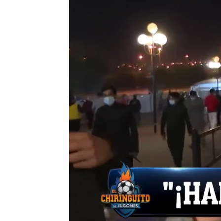
El Chiringuito
Madrid
Publicado:
17 de enero de 2022, 01:23
Victoria del Real Madri
claro sobre el Athletic 
manejaron el partido de 
tras la expulsión de Mil
Courtois detuvo el pena
ventaja al Madrid y pr