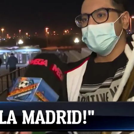
Whatsapp
Facebook
X
Flipboa
d en la Supercopa de España. Un triunfo
Club, en el que fueron superiores y
principio a fin. Pudo meterse en un lío
itao y el penalti por mano, pero
lti para mantener con esa doble
oclamarse campeón.