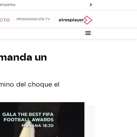
 empeños
PROGRAMACIÓN TV
ECTO
e manda un
mino del choque el