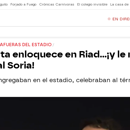
guito
Forjado a Fuego
Crónicas Carnívoras
El colegio invisible
La casa de
EN DIR
 AFUERAS DEL ESTADIO
sta enloquece en Riad...¡y l
l Soria!
gregaban en el estadio, celebraban al tér