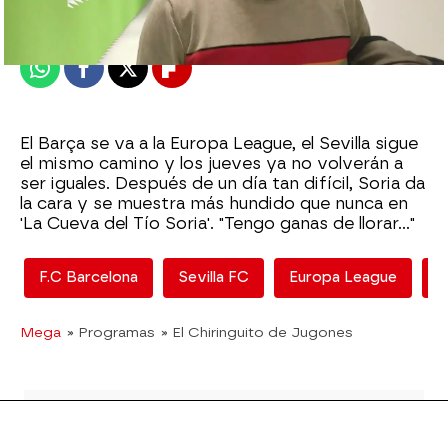
Publicado:
09 de diciembre de 2021, 18:37
Whatsapp
Facebook
X
Flipboard
El Barça se va a la Europa League, el Sevilla sigue
el mismo camino y los jueves ya no volverán a
ser iguales. Después de un día tan difícil, Soria da
la cara y se muestra más hundido que nunca en
'La Cueva del Tío Soria'. "Tengo ganas de llorar..."
F.C Barcelona
Sevilla FC
Europa League
C
Mega
» Programas
» El Chiringuito de Jugones