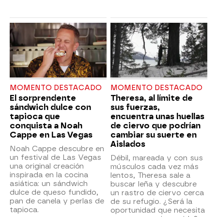
MOMENTO DESTACADO
MOMENTO DESTACADO
El sorprendente
Theresa, al límite de
sándwich dulce con
sus fuerzas,
tapioca que
encuentra unas huellas
conquista a Noah
de ciervo que podrían
Cappe en Las Vegas
cambiar su suerte en
Aislados
Noah Cappe descubre en
un festival de Las Vegas
Débil, mareada y con sus
una original creación
músculos cada vez más
inspirada en la cocina
lentos, Theresa sale a
asiática: un sándwich
buscar leña y descubre
dulce de queso fundido,
un rastro de ciervo cerca
pan de canela y perlas de
de su refugio. ¿Será la
tapioca.
oportunidad que necesita