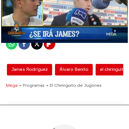
mega
Madrid
Publicado:
14 de febrero de 2018, 18:01
Whatsapp
Facebook
X
Flipboard
James Rodríguez
Álvaro Benito
el chiringuito
Mega
» Programas
» El Chiringuito de Jugones