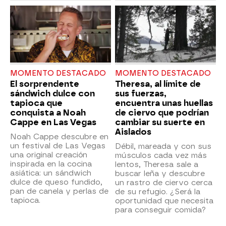
MOMENTO DESTACADO
MOMENTO DESTACADO
El sorprendente
Theresa, al límite de
sándwich dulce con
sus fuerzas,
tapioca que
encuentra unas huellas
conquista a Noah
de ciervo que podrían
Cappe en Las Vegas
cambiar su suerte en
Aislados
Noah Cappe descubre en
un festival de Las Vegas
Débil, mareada y con sus
una original creación
músculos cada vez más
inspirada en la cocina
lentos, Theresa sale a
asiática: un sándwich
buscar leña y descubre
dulce de queso fundido,
un rastro de ciervo cerca
pan de canela y perlas de
de su refugio. ¿Será la
tapioca.
oportunidad que necesita
para conseguir comida?