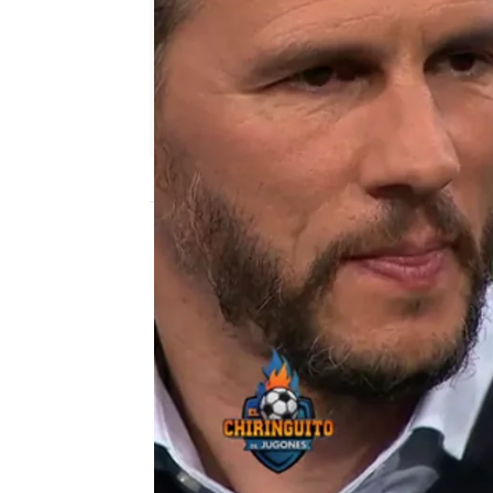
mega
Madrid
Publicado:
19 de febrero de 2019, 02:36
El Chiringuito de Jugones
Capi