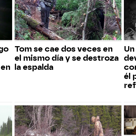
sgo
Tom se cae dos veces en
Un
el mismo día y se destroza
dev
 en
la espalda
co
él
ref