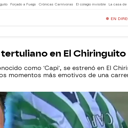
guito
Forjado a Fuego
Crónicas Carnívoras
El colegio invisible
La casa de
EN DIR
ertuliano en El Chiringuit
ocido como 'Capi', se estrenó en El Chiri
los momentos más emotivos de una carrera 