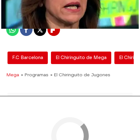
Madrid
Publicado:
12 de febrero de 2018, 12:50
Whatsapp
Facebook
X
Flipboard
F.C Barcelona
El Chiringuito de Mega
El Chirin
Mega
» Programas
» El Chiringuito de Jugones