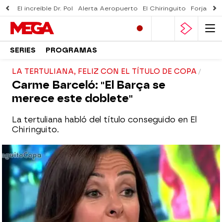
El increíble Dr. Pol
Alerta Aeropuerto
El Chiringuito
Forjado 
SERIES
PROGRAMAS
LA TERTULIANA, FELIZ CON EL TÍTULO DE COPA
Carme Barceló: "El Barça se
merece este doblete"
La tertuliana habló del título conseguido en El
Chiringuito.
mega