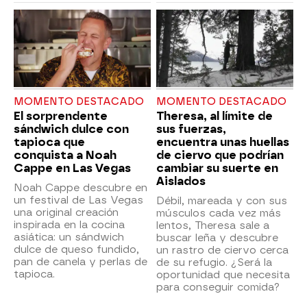
MOMENTO DESTACADO
MOMENTO DESTACADO
El sorprendente
Theresa, al límite de
sándwich dulce con
sus fuerzas,
tapioca que
encuentra unas huellas
conquista a Noah
de ciervo que podrían
Cappe en Las Vegas
cambiar su suerte en
Aislados
Noah Cappe descubre en
un festival de Las Vegas
Débil, mareada y con sus
una original creación
músculos cada vez más
inspirada en la cocina
lentos, Theresa sale a
asiática: un sándwich
buscar leña y descubre
dulce de queso fundido,
un rastro de ciervo cerca
pan de canela y perlas de
de su refugio. ¿Será la
tapioca.
oportunidad que necesita
para conseguir comida?