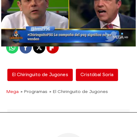
mega
Madrid
Publicado:
27 de marzo de 2019, 01:31
Whatsapp
Facebook
X
Flipboard
El Chiringuito de Jugones
Cristóbal Soria
Mega
» Programas
» El Chiringuito de Jugones