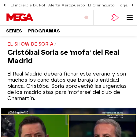
El increíble Dr. Pol
Alerta Aeropuerto
El Chiringuito
Forjado 
SERIES
PROGRAMAS
EL SHOW DE SORIA
Cristóbal Soria se 'mofa' del Real
Madrid
El Real Madrid deberá fichar este verano y son
muchos los candidatos que baraja la entidad
blanca. Cristóbal Soria aprovechó las urgencias
de los madridistas para 'mofarse' del club de
Chamartín.