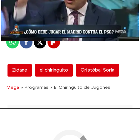
mega
Madrid
Publicado:
12 de febrero de 2018, 01:59
Whatsapp
Facebook
X
Flipboard
Zidane
el chiringuito
Cristóbal Soria
Mega
» Programas
» El Chiringuito de Jugones