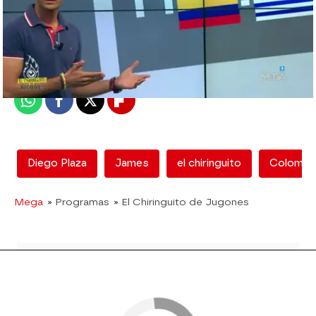
mega
Madrid
Publicado:
12 de febrero de 2018, 12:53
Whatsapp
Facebook
X
Flipboard
Diego Plaza
James
el chiringuito
Colombi
Mega
» Programas
» El Chiringuito de Jugones