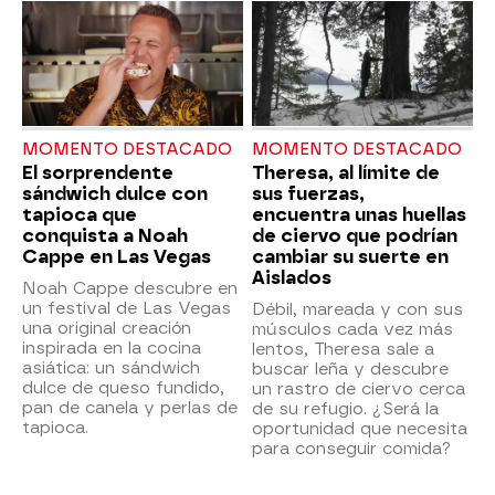
MOMENTO DESTACADO
MOMENTO DESTACADO
El sorprendente
Theresa, al límite de
sándwich dulce con
sus fuerzas,
tapioca que
encuentra unas huellas
conquista a Noah
de ciervo que podrían
Cappe en Las Vegas
cambiar su suerte en
Aislados
Noah Cappe descubre en
un festival de Las Vegas
Débil, mareada y con sus
una original creación
músculos cada vez más
inspirada en la cocina
lentos, Theresa sale a
asiática: un sándwich
buscar leña y descubre
dulce de queso fundido,
un rastro de ciervo cerca
pan de canela y perlas de
de su refugio. ¿Será la
tapioca.
oportunidad que necesita
para conseguir comida?