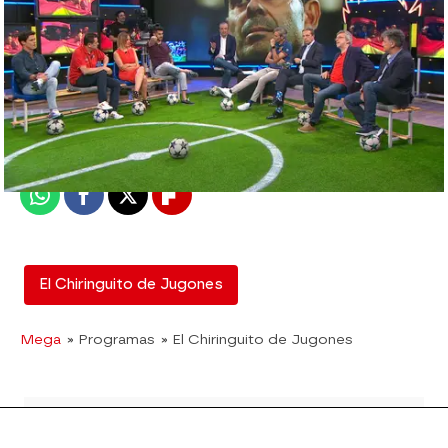
mega
Madrid
Publicado:
28 de junio de 2018, 12:03
Whatsapp
Facebook
X
Flipboard
El Chiringuito de Jugones
Mega
» Programas
» El Chiringuito de Jugones