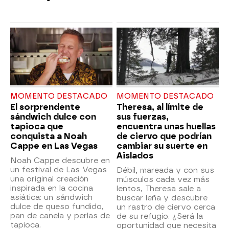
MOMENTO DESTACADO
MOMENTO DESTACADO
El sorprendente
Theresa, al límite de
sándwich dulce con
sus fuerzas,
tapioca que
encuentra unas huellas
conquista a Noah
de ciervo que podrían
Cappe en Las Vegas
cambiar su suerte en
Aislados
Noah Cappe descubre en
un festival de Las Vegas
Débil, mareada y con sus
una original creación
músculos cada vez más
inspirada en la cocina
lentos, Theresa sale a
asiática: un sándwich
buscar leña y descubre
dulce de queso fundido,
un rastro de ciervo cerca
pan de canela y perlas de
de su refugio. ¿Será la
tapioca.
oportunidad que necesita