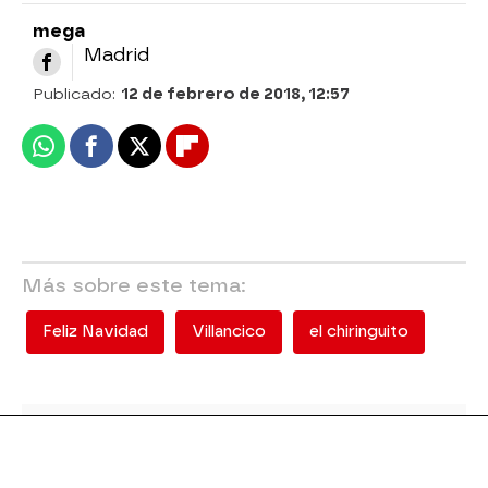
mega
Madrid
Publicado:
12 de febrero de 2018, 12:57
Whatsapp
Facebook
X
Flipboard
Más sobre este tema:
Feliz Navidad
Villancico
el chiringuito