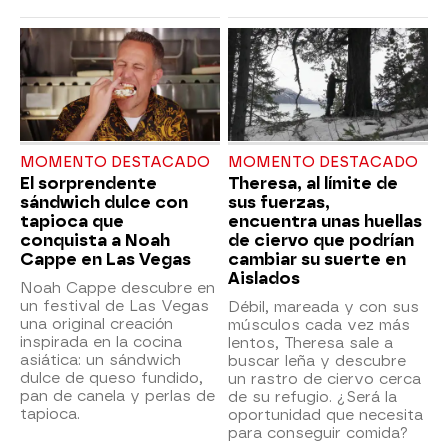
MOMENTO DESTACADO
MOMENTO DESTACADO
El sorprendente
Theresa, al límite de
sándwich dulce con
sus fuerzas,
tapioca que
encuentra unas huellas
conquista a Noah
de ciervo que podrían
Cappe en Las Vegas
cambiar su suerte en
Aislados
Noah Cappe descubre en
un festival de Las Vegas
Débil, mareada y con sus
una original creación
músculos cada vez más
inspirada en la cocina
lentos, Theresa sale a
asiática: un sándwich
buscar leña y descubre
dulce de queso fundido,
un rastro de ciervo cerca
pan de canela y perlas de
de su refugio. ¿Será la
tapioca.
oportunidad que necesita
para conseguir comida?