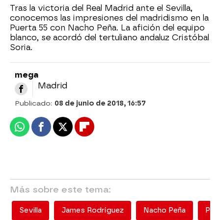
Tras la victoria del Real Madrid ante el Sevilla,
conocemos las impresiones del madridismo en la
Puerta 55 con Nacho Peña. La afición del equipo
blanco, se acordó del tertuliano andaluz Cristóbal
Soria.
mega
Madrid
Publicado:
08 de junio de 2018, 16:57
Whatsapp
Facebook
X
Flipboard
Más sobre este tema:
Sevilla
James Rodríguez
Nacho Peña
Pue