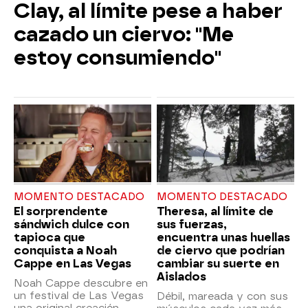
Clay, al límite pese a haber
cazado un ciervo: "Me
estoy consumiendo"
MOMENTO DESTACADO
MOMENTO DESTACADO
El sorprendente
Theresa, al límite de
sándwich dulce con
sus fuerzas,
tapioca que
encuentra unas huellas
conquista a Noah
de ciervo que podrían
Cappe en Las Vegas
cambiar su suerte en
Aislados
Noah Cappe descubre en
un festival de Las Vegas
Débil, mareada y con sus
una original creación