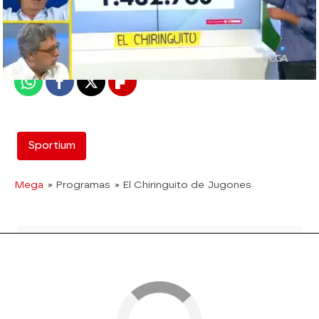
mega
Madrid
Publicado:
12 de febrero de 2018, 13:03
Whatsapp
Facebook
X
Flipboard
Sportium
Mega
» Programas
» El Chiringuito de Jugones