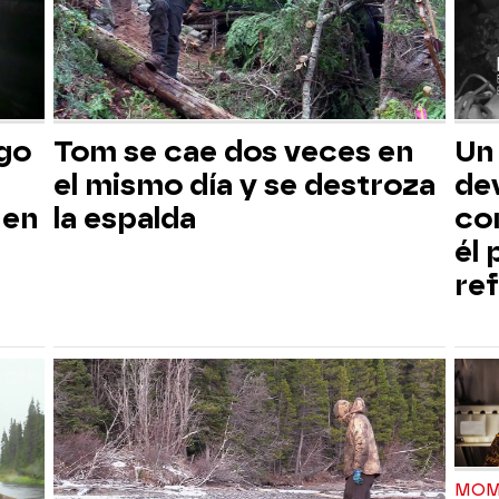
sgo
Tom se cae dos veces en
Un
el mismo día y se destroza
dev
 en
la espalda
co
él
ref
MOM