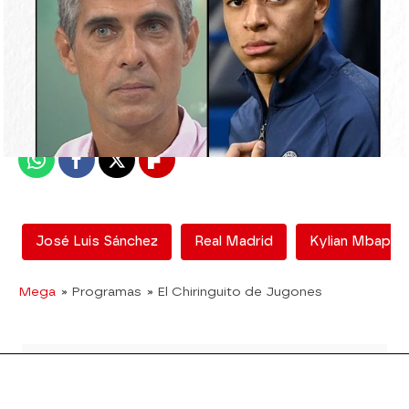
El Chiringuito
Madrid
Publicado:
19 de agosto de 2021, 02:23
Whatsapp
Facebook
X
Flipboard
José Luis Sánchez
Real Madrid
Kylian Mbappé
Mega
» Programas
» El Chiringuito de Jugones