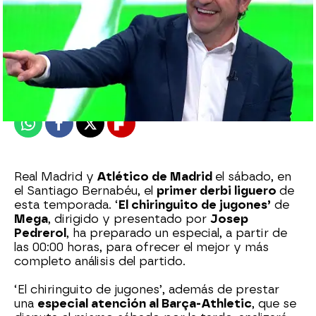
mega
Madrid
Publicado:
23 de septiembre de 2018, 18:12
Whatsapp
Facebook
X
Flipboard
Real Madrid y
Atlético de Madrid
el sábado, en
el Santiago Bernabéu, el
primer derbi liguero
de
esta temporada. ‘
El chiringuito de jugones’
de
Mega
, dirigido y presentado por
Josep
Pedrerol
, ha preparado un especial, a partir de
las 00:00 horas, para ofrecer el mejor y más
completo análisis del partido.
‘El chiringuito de jugones’, además de prestar
una
especial atención al Barça-Athletic
, que se