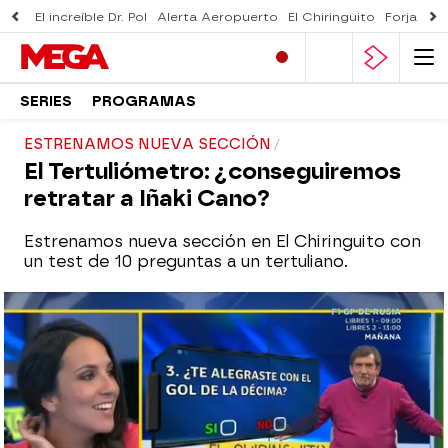
El increíble Dr. Pol
Alerta Aeropuerto
El Chiringuito
Forjado 
SERIES
PROGRAMAS
ESTRENAMOS NUEVA SECCIÓN
El Tertuliómetro: ¿conseguiremos
retratar a Iñaki Cano?
Estrenamos nueva sección en El Chiringuito con
un test de 10 preguntas a un tertuliano.
mega