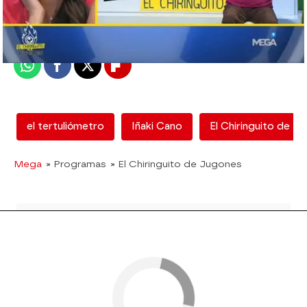
madrid
Publicado:
12 de febrero de 2018, 12:51
Whatsapp
Facebook
X
Flipboard
el tertuliómetro
Iñaki Cano
El Chiringuito de J
Mega
» Programas
» El Chiringuito de Jugones