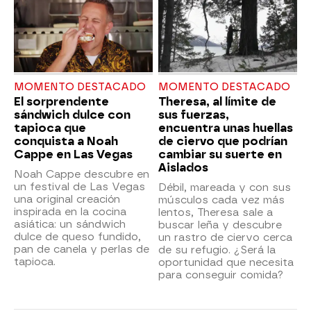
MOMENTO DESTACADO
MOMENTO DESTACADO
El sorprendente
Theresa, al límite de
sándwich dulce con
sus fuerzas,
tapioca que
encuentra unas huellas
conquista a Noah
de ciervo que podrían
Cappe en Las Vegas
cambiar su suerte en
Aislados
Noah Cappe descubre en
un festival de Las Vegas
Débil, mareada y con sus
una original creación
músculos cada vez más
inspirada en la cocina
lentos, Theresa sale a
asiática: un sándwich
buscar leña y descubre
dulce de queso fundido,
un rastro de ciervo cerca
pan de canela y perlas de
de su refugio. ¿Será la
tapioca.
oportunidad que necesita
para conseguir comida?