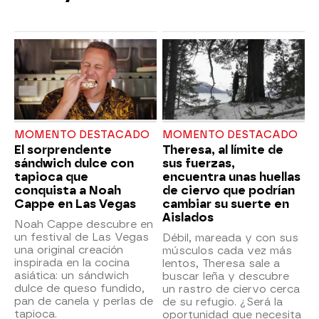
MOMENTO DESTACADO
MOMENTO DESTACADO
El sorprendente
Theresa, al límite de
sándwich dulce con
sus fuerzas,
tapioca que
encuentra unas huellas
conquista a Noah
de ciervo que podrían
Cappe en Las Vegas
cambiar su suerte en
Aislados
Noah Cappe descubre en
un festival de Las Vegas
Débil, mareada y con sus
una original creación
músculos cada vez más
inspirada en la cocina
lentos, Theresa sale a
asiática: un sándwich
buscar leña y descubre
dulce de queso fundido,
un rastro de ciervo cerca
pan de canela y perlas de
de su refugio. ¿Será la
tapioca.
oportunidad que necesita