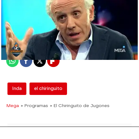
mega
Madrid
Publicado:
05 de septiembre de 2017, 02:09
Whatsapp
Facebook
X
Flipboard
Inda
el chiringuito
Mega
» Programas
» El Chiringuito de Jugones