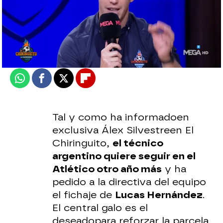
El Chiringuito
Madrid
Actualizado:
28 de octubre de 2022, 06:00
Publicado:
28 de octubre de 2022, 02:27
Whatsapp
Facebook
X
Flipboard
Tal y como ha informado
en
exclusiva Álex Silvestre
en El
Chiringuito,
el técnico
argentino quiere seguir en el
Atlético otro año más
y ha
pedido a la directiva del equipo
el fichaje de
Lucas Hernández
.
El central galo es el
deseado
para reforzar la parcela