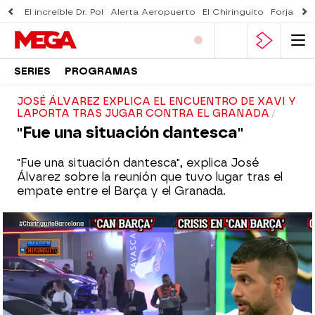
El increíble Dr. Pol
Alerta Aeropuerto
El Chiringuito
Forjado 
SERIES
PROGRAMAS
JOSÉ ÁLVAREZ EXPLICA EL ENCUENTRO DE XAVI Y
LAPORTA TRAS JUGAR CONTRA EL GRANADA
"Fue una situación dantesca"
"Fue una situación dantesca", explica José
Álvarez sobre la reunión que tuvo lugar tras el
empate entre el Barça y el Granada.
El Chiringuito