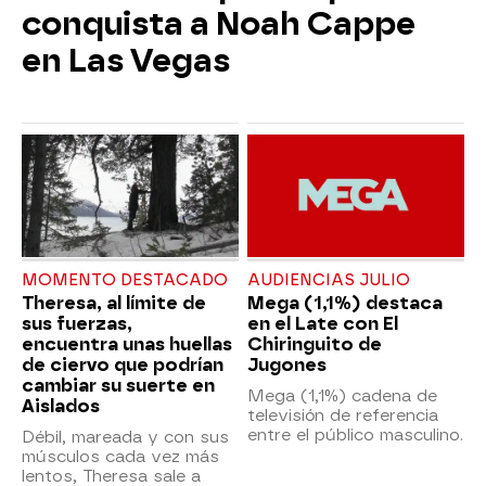
conquista a Noah Cappe
en Las Vegas
MOMENTO DESTACADO
AUDIENCIAS JULIO
Theresa, al límite de
Mega (1,1%) destaca
sus fuerzas,
en el Late con El
encuentra unas huellas
Chiringuito de
de ciervo que podrían
Jugones
cambiar su suerte en
Mega (1,1%) cadena de
Aislados
televisión de referencia
entre el público masculino.
Débil, mareada y con sus
músculos cada vez más
lentos, Theresa sale a