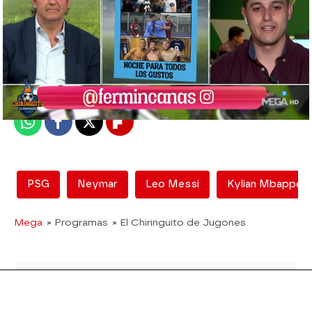
El Chiringuito
Madrid
Publicado:
29 de septiembre de 2021, 03:04
Whatsapp
Facebook
X
Flipboard
PSG
Neymar
Leo Messi
Kylian Mbappé
Mega
» Programas
» El Chiringuito de Jugones