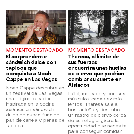
MOMENTO DESTACADO
MOMENTO DESTACADO
El sorprendente
Theresa, al límite de
sándwich dulce con
sus fuerzas,
tapioca que
encuentra unas huellas
conquista a Noah
de ciervo que podrían
Cappe en Las Vegas
cambiar su suerte en
Aislados
Noah Cappe descubre en
un festival de Las Vegas
Débil, mareada y con sus
una original creación
músculos cada vez más
inspirada en la cocina
lentos, Theresa sale a
asiática: un sándwich
buscar leña y descubre
dulce de queso fundido,
un rastro de ciervo cerca
pan de canela y perlas de
de su refugio. ¿Será la
tapioca.
oportunidad que necesita
para conseguir comida?