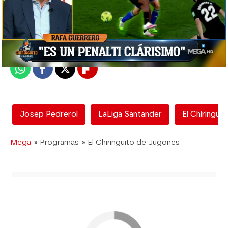
El Chiringuito
Madrid
Publicado:
05 de octubre de 2020, 02:12
Whatsapp
Facebook
X
Flipboard
Josep Pedrerol
LaLiga Santander
El Chiringui
Mega
» Programas
» El Chiringuito de Jugones