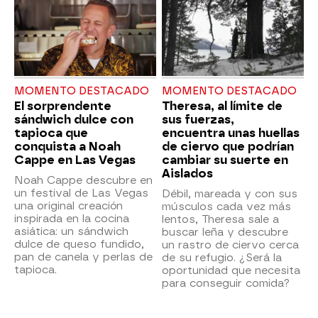
MOMENTO DESTACADO
MOMENTO DESTACADO
El sorprendente
Theresa, al límite de
sándwich dulce con
sus fuerzas,
tapioca que
encuentra unas huellas
conquista a Noah
de ciervo que podrían
Cappe en Las Vegas
cambiar su suerte en
Aislados
Noah Cappe descubre en
un festival de Las Vegas
Débil, mareada y con sus
una original creación
músculos cada vez más
inspirada en la cocina
lentos, Theresa sale a
asiática: un sándwich
buscar leña y descubre
dulce de queso fundido,
un rastro de ciervo cerca
pan de canela y perlas de
de su refugio. ¿Será la
tapioca.
oportunidad que necesita
para conseguir comida?