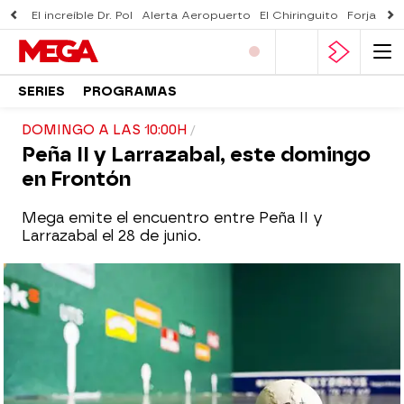
El increíble Dr. Pol
Alerta Aeropuerto
El Chiringuito
Forjado 
SERIES
PROGRAMAS
DOMINGO A LAS 10:00H
Peña II y Larrazabal, este domingo
en Frontón
Mega emite el encuentro entre Peña II y
Larrazabal el 28 de junio.