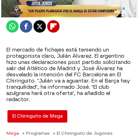
Publicado:
25 de junio de 2026, 01:45
Whatsapp
Facebook
X
Flipboard
El mercado de fichajes está teniendo un
protagonista claro, Julián Alvarez. El argentino
hizo unas declaraciones post partido solicitando
salir del Atlético de Madrid y José Álvarez ha
desvelado la intención del FC Barcelona en El
Chiringuito. "Julián va a aguantar. En el Barça hay
tranquilidad", ha informado José. "El club
azulgrana hará otra oferta", ha añadido el
redactor.
El Chiringuito de Mega
Mega
» Programas
» El Chiringuito de Jugones