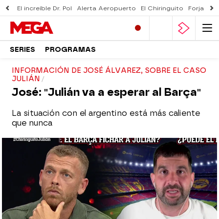
El increíble Dr. Pol
Alerta Aeropuerto
El Chiringuito
Forjado 
SERIES
PROGRAMAS
INFORMACIÓN DE JOSÉ ÁLVAREZ, SOBRE EL CASO
JULIÁN
José: "Julián va a esperar al Barça"
La situación con el argentino está más caliente
que nunca
El Chiringuito