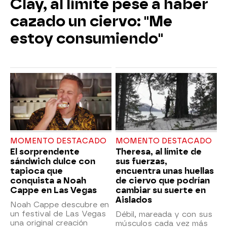
Clay, al límite pese a haber
cazado un ciervo: "Me
estoy consumiendo"
MOMENTO DESTACADO
MOMENTO DESTACADO
El sorprendente
Theresa, al límite de
sándwich dulce con
sus fuerzas,
tapioca que
encuentra unas huellas
conquista a Noah
de ciervo que podrían
Cappe en Las Vegas
cambiar su suerte en
Aislados
Noah Cappe descubre en
un festival de Las Vegas
Débil, mareada y con sus
una original creación
músculos cada vez más