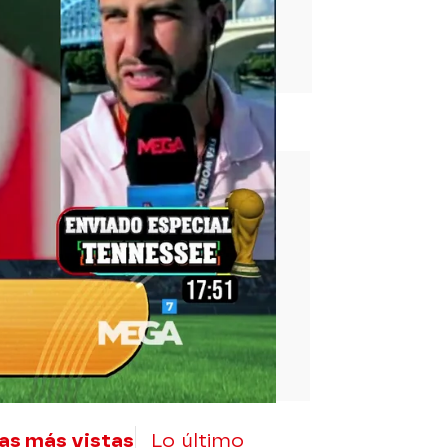
rd
as más vistas
Lo último