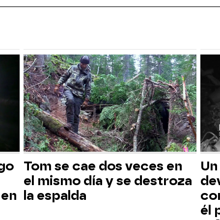
sgo
Tom se cae dos veces en
Un
el mismo día y se destroza
dev
 en
la espalda
co
él