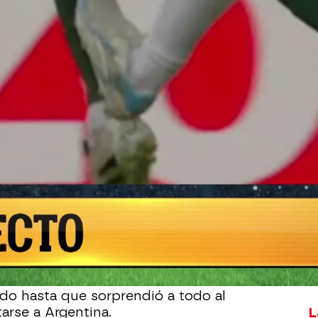
Whatsapp
Facebook
X
Flipboa
na y Argelia se ha visto envuelto en
rtido de Leo Messi. El argentino realizó
a victoria de la albiceleste. Sin
 llega el pisotón del 10 sobre el
tbolistas argelinos, despertando duras
arbitral de no expulsarle. "Lo de Messi
a clarísima", ha afirmado Juanfe. Su
ndo hasta que sorprendió a todo al
L
arse a Argentina.