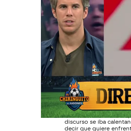
El Chiringuito
Publicado:
18 de junio de 2026, 01:24
El partido entre Argenti
polémica tras el gran pa
un hat-trick que supuso l
embargo, en el minuto 30
gemelo de uno de los fu
críticas por la decisión 
no es normal: es una roj
discurso se iba calenta
decir que quiere enfrent