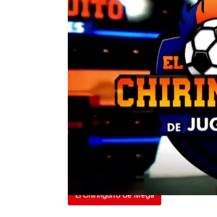
El Chiringuito
Publicado:
03 de junio de 2026, 01:02
Quedan 9 días para que 
para que vibren las rede
VIVIR COMO NUNCA. A par
narradores, los mejores 
mejores reacciones en la
El Chiringuito de Mega