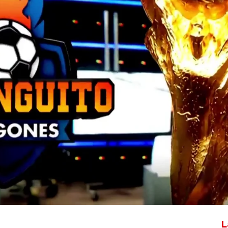
Whatsapp
Facebook
X
Flipboa
arranque el mundial, quedan 9 días
s sociales y en El Chiringuito SE VA A
tir del 11 de junio, los mejores
análisis, los mejores reporteros y las
s redes sociales de El Chiringuito.
L