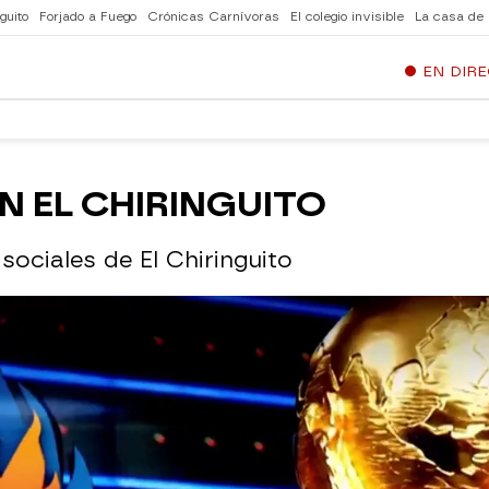
guito
Forjado a Fuego
Crónicas Carnívoras
El colegio invisible
La casa de
EN DIR
EN EL CHIRINGUITO
sociales de El Chiringuito