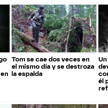
sgo
Tom se cae dos veces en
Un
el mismo día y se destroza
dev
 en
la espalda
co
él
ref