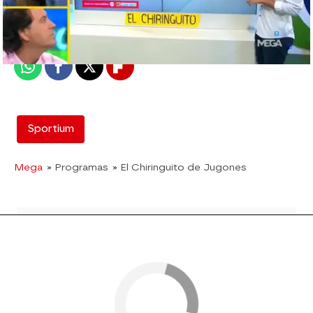
madrid
Publicado:
08 de junio de 2018, 19:44
Whatsapp
Facebook
X
Flipboard
Sportium
Mega
» Programas
» El Chiringuito de Jugones