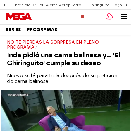
El increíble Dr. Pol
Alerta Aeropuerto
El Chiringuito
Forjado 
SERIES
PROGRAMAS
NO TE PIERDAS LA SORPRESA EN PLENO
PROGRAMA
Inda pidió una cama balinesa y... 'El
Chiringuito' cumple su deseo
Nuevo sofá para Inda después de su petición
de cama balinesa.