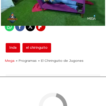
mega
Madrid
Publicado:
29 de agosto de 2017, 01:44
Whatsapp
Facebook
X
Flipboard
Inda
el chiringuito
Mega
» Programas
» El Chiringuito de Jugones