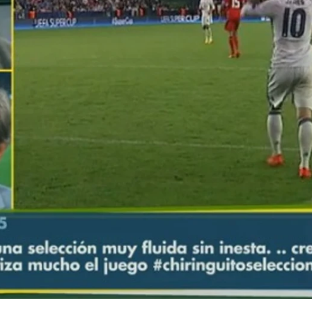
Whatsapp
Facebook
X
Flipboa
iana
El Chiringuito de Mega
El Chiringuito de Jugon