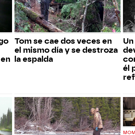
sgo
Tom se cae dos veces en
Un
el mismo día y se destroza
dev
 en
la espalda
co
él
ref
MOM