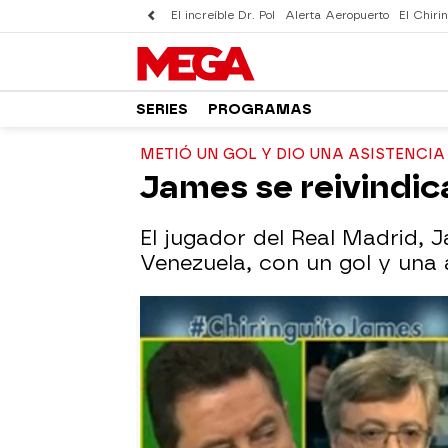
El increíble Dr. Pol
Alerta Aeropuerto
El Chirin
SERIES
PROGRAMAS
METIÓ UN GOL Y DIO UNA ASISTENCIA
James se reivindic
El jugador del Real Madrid, 
Venezuela, con un gol y una a