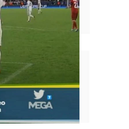
rd
es