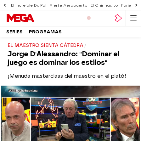
El increíble Dr. Pol
Alerta Aeropuerto
El Chiringuito
Forjado 
SERIES
PROGRAMAS
EL MAESTRO SIENTA CÁTEDRA
Jorge D'Alessandro: "Dominar el
juego es dominar los estilos"
¡Menuda masterclass del maestro en el plató!
El Chiringuito
Madrid