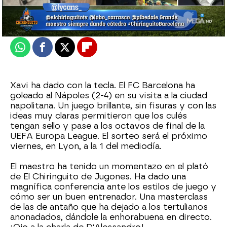
Actualizado:
25 de febrero de 2022, 06:00
Publicado:
25 de febrero de 2022, 01:23
Whatsapp
Facebook
X
Flipboard
Xavi ha dado con la tecla. El FC Barcelona ha
goleado al Nápoles (2-4) en su visita a la ciudad
napolitana. Un juego brillante, sin fisuras y con las
ideas muy claras permitieron que los culés
tengan sello y pase a los octavos de final de la
UEFA Europa League. El sorteo será el próximo
viernes, en Lyon, a la 1 del mediodía.
El maestro ha tenido un momentazo en el plató
de El Chiringuito de Jugones. Ha dado una
magnífica conferencia ante los estilos de juego y
cómo ser un buen entrenador. Una masterclass
de las de antaño que ha dejado a los tertulianos
anonadados, dándole la enhorabuena en directo.