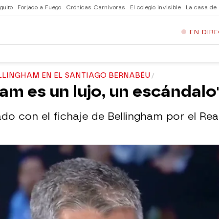
guito
Forjado a Fuego
Crónicas Carnívoras
El colegio invisible
La casa de
EN DIR
LLINGHAM EN EL SANTIAGO BERNABÉU
ham es un lujo, un escándalo
o con el fichaje de Bellingham por el Rea