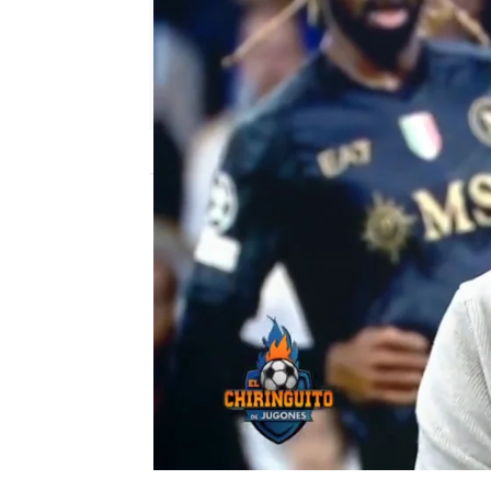
El Chiringuito
Publicado:
30 de noviembre de 2023, 00
José Luis Sánchez ha l
Bellingham. "Estoy emoc
Real Madrid para los pr
El Chiringuito de Mega