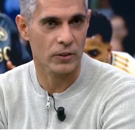
Whatsapp
Facebook
X
Flipboa
:53
legado del Bernabéu emocionado con
ionado con el fichaje que ha hecho el
óximos diez años".