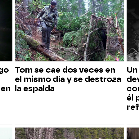
sgo
Tom se cae dos veces en
Un
el mismo día y se destroza
dev
 en
la espalda
co
él
ref