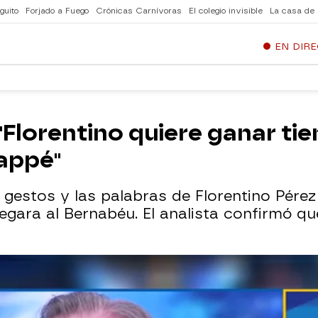
guito
Forjado a Fuego
Crónicas Carnívoras
El colegio invisible
La casa de
EN DIR
 "Florentino quiere ganar t
appé"
 gestos y las palabras de Florentino Pérez a
egara al Bernabéu. El analista confirmó q