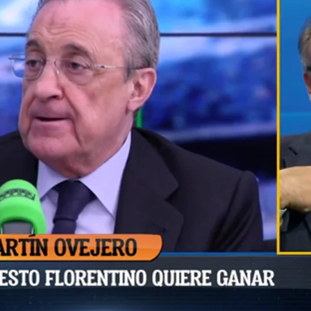
Whatsapp
Facebook
X
Flipboa