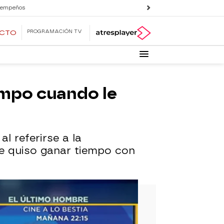
 empeños
PROGRAMACIÓN TV
ECTO
iempo cuando le
l referirse a la
ue quiso ganar tiempo con