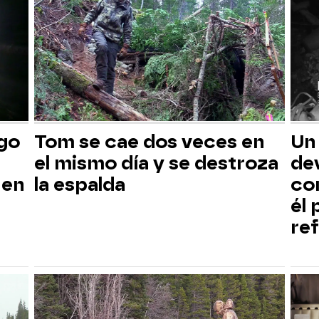
sgo
Tom se cae dos veces en
Un
el mismo día y se destroza
dev
 en
la espalda
co
él
ref