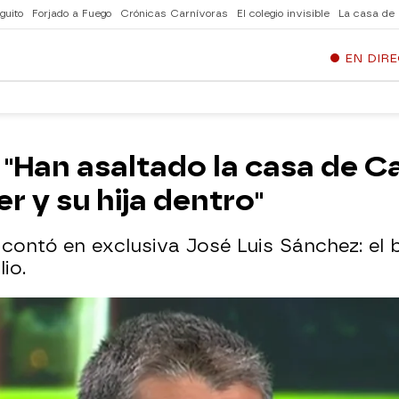
guito
Forjado a Fuego
Crónicas Carnívoras
El colegio invisible
La casa de
EN DIR
 "Han asaltado la casa de 
er y su hija dentro"
 contó en exclusiva José Luis Sánchez: el 
io.