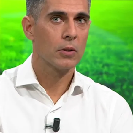
Whatsapp
Facebook
X
Flipboa
:04
Madrid
Casemiro