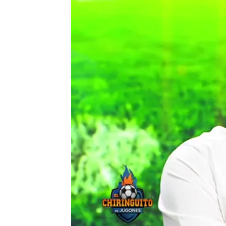
El Chiringuito
Madrid
Publicado:
29 de septiembre de 2019, 02
José Luis Sánchez
Derbi
Real 