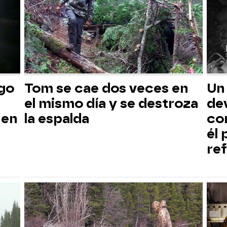
sgo
Tom se cae dos veces en
Un
el mismo día y se destroza
dev
 en
la espalda
co
él
ref