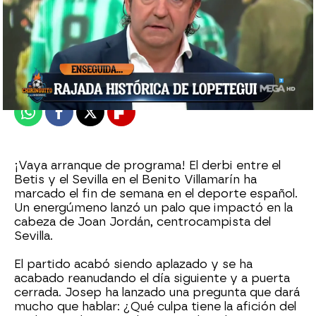
El Chiringuito
Madrid
Publicado:
17 de enero de 2022, 00:32
Whatsapp
Facebook
X
Flipboard
¡Vaya arranque de programa! El derbi entre el
Betis y el Sevilla en el Benito Villamarín ha
marcado el fin de semana en el deporte español.
Un energúmeno lanzó un palo que impactó en la
cabeza de Joan Jordán, centrocampista del
Sevilla.
El partido acabó siendo aplazado y se ha
acabado reanudando el día siguiente y a puerta
cerrada. Josep ha lanzado una pregunta que dará
mucho que hablar: ¿Qué culpa tiene la afición del