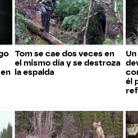
sgo
Tom se cae dos veces en
Un
el mismo día y se destroza
dev
 en
la espalda
co
él
ref