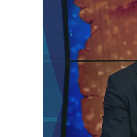
mega
Madrid
Publicado:
05 de enero de 2018, 02:43
Josep Pedrerol
el chiringuito