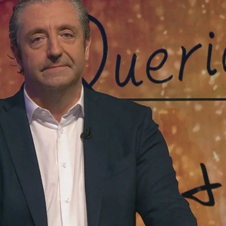
Whatsapp
Facebook
X
Flipboa