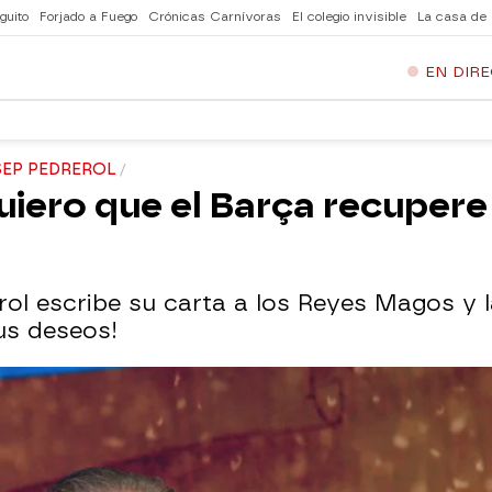
guito
Forjado a Fuego
Crónicas Carnívoras
El colegio invisible
La casa de
EN DIR
SEP PEDREROL
uiero que el Barça recupere
rol escribe su carta a los Reyes Magos y l
sus deseos!