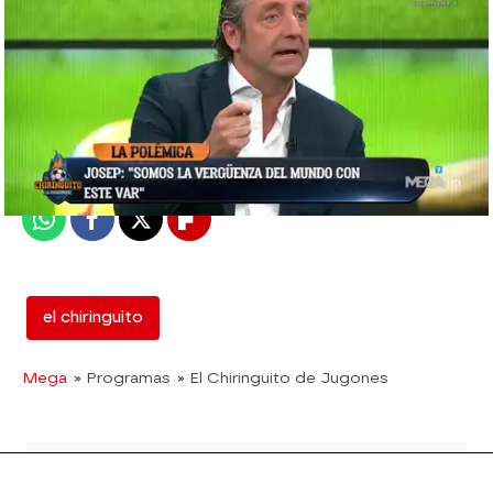
mega
Madrid
Publicado:
07 de enero de 2019, 02:25
Whatsapp
Facebook
X
Flipboard
el chiringuito
Mega
» Programas
» El Chiringuito de Jugones