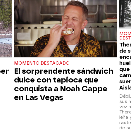
MOM
DES
Ther
de s
enc
huel
MOMENTO DESTACADO
que
ber
El sorprendente sándwich
cam
dulce con tapioca que
suer
conquista a Noah Cappe
Aisl
en Las Vegas
Débil
sus 
vez m
There
leña 
rastr
de su