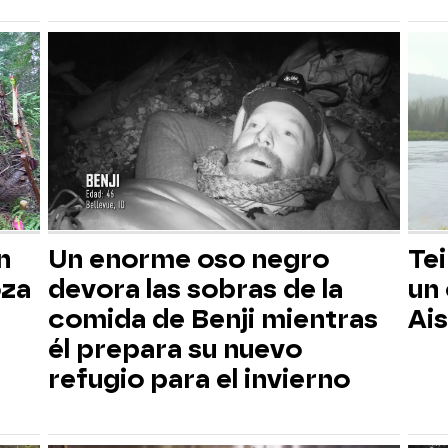
n
Un enorme oso negro
Tei
oza
devora las sobras de la
un
comida de Benji mientras
Ai
él prepara su nuevo
refugio para el invierno