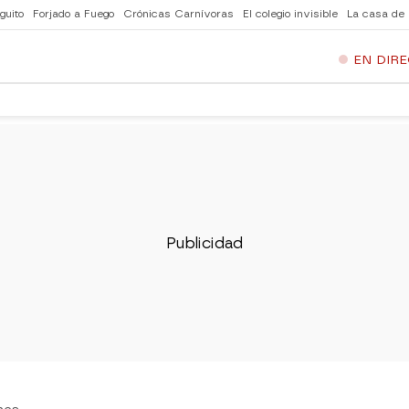
guito
Forjado a Fuego
Crónicas Carnívoras
El colegio invisible
La casa de
EN DIR