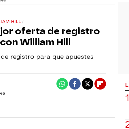
nes
LIAM HILL
jor oferta de registro
on William Hill
a de registro para que apuestes
L
Whatsapp
Facebook
X
Flipboard
:45