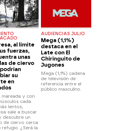
ENTO
AUDIENCIAS JULIO
TACADO
Mega (1,1%)
esa, al límite
destaca en el
us fuerzas,
Late con El
uentra unas
Chiringuito de
las de ciervo
Jugones
 podrían
Mega (1,1%) cadena
biar su
de televisión de
te en
referencia entre el
ados
público masculino.
, mareada y con
músculos cada
ás lentos,
sa sale a buscar
y descubre un
o de ciervo cerca
 refugio. ¿Será la