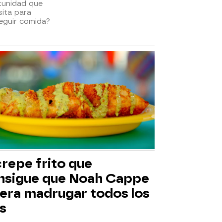
tunidad que
ita para
eguir comida?
crepe frito que
nsigue que Noah Cappe
iera madrugar todos los
s