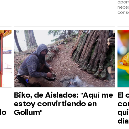
opor
neces
cons
Biko, de Aislados: "Aquí me
El 
estoy convirtiendo en
co
lo
Gollum"
qu
día